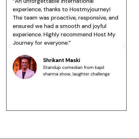
“An unforgettable international
“W
experience, thanks to Hostmyjourney!
ou
The team was proactive, responsive, and
pe
ensured we had a smooth and joyful
an
experience. Highly recommend Host My
al
Journey for everyone.”
Shrikant Maski
Standup comedian from kapil
sharma show, laughter challenge